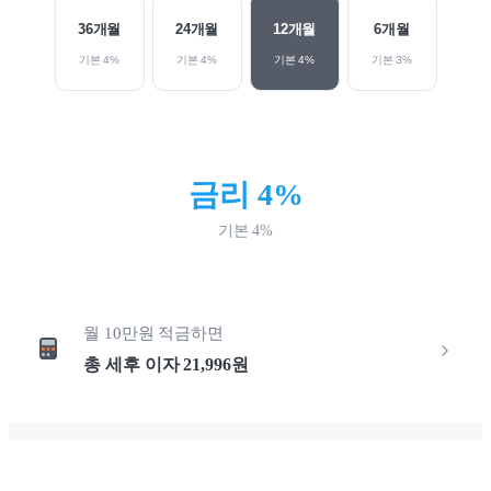
36
개월
24
개월
12
개월
6
개월
기본
4
%
기본
4
%
기본
4
%
기본
3
%
금리
4
%
기본
4
%
월
10만원
적금하면
총 세후 이자
21,996
원