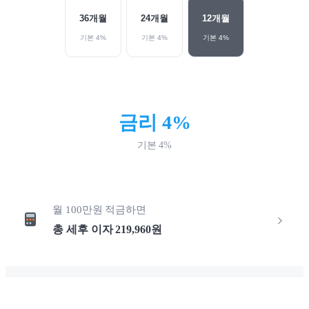
36
개월
24
개월
12
개월
기본
4
%
기본
4
%
기본
4
%
금리
4
%
기본
4
%
월
100만원
적금하면
총 세후 이자
219,960
원