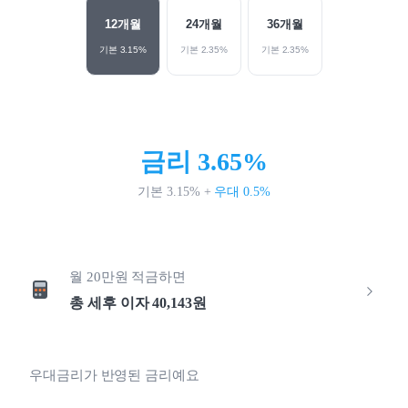
12
개월
24
개월
36
개월
기본
3.15
%
기본
2.35
%
기본
2.35
%
금리
3.65
%
기본
3.15
%
+
우대
0.5
%
월
20만원
적금하면
총 세후 이자
40,143
원
우대금리가 반영된 금리예요