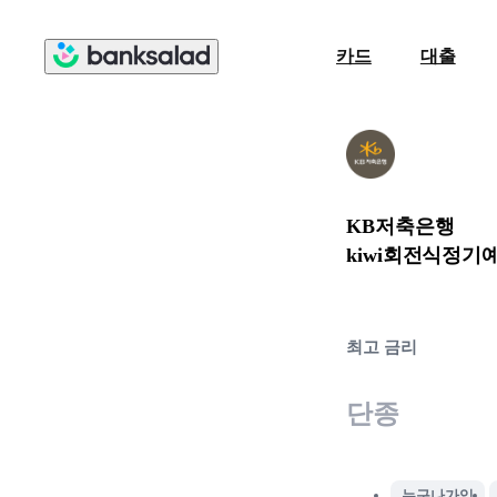
카드
대출
KB저축은행
kiwi회전식정기
최고 금리
단종
누구나가입