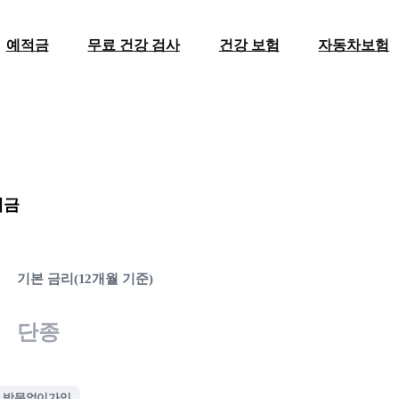
예적금
무료 건강 검사
건강 보험
자동차보험
예금
기본 금리(12개월 기준)
단종
방문없이가입