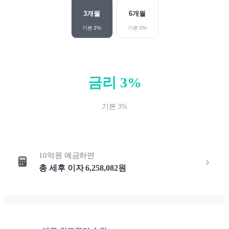
3
개월
6
개월
기본
3
%
기본
3
%
금리
3
%
기본
3
%
10억원
예금하면
총 세후 이자
6,258,082
원