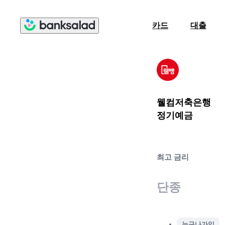
카드
대출
웰컴저축은행
정기예금
최고 금리
단종
누구나가입