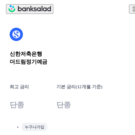
신한저축은행
더드림정기예금
최고 금리
기본 금리(12개월 기준)
단종
단종
누구나가입