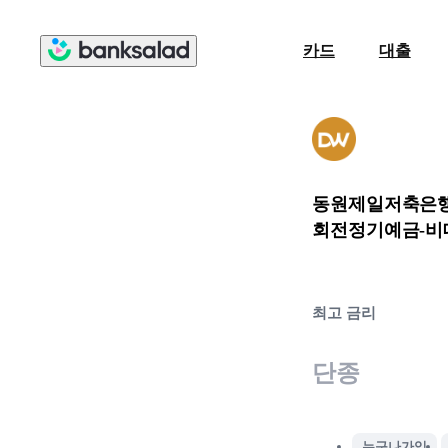
카드
대출
동원제일저축은
회전정기예금-비
최고 금리
단종
누구나가입