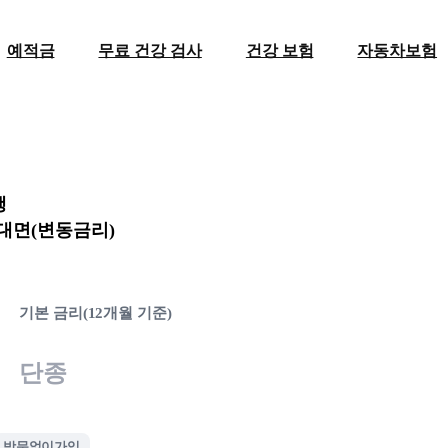
예적금
무료 건강 검사
건강 보험
자동차보험
행
대면(변동금리)
기본 금리(12개월 기준)
단종
방문없이가입