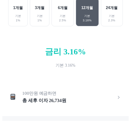
1
개월
3
개월
6
개월
12
개월
24
개월
기본
기본
기본
기본
기본
1
%
1
%
2.5
%
3.16
%
2.3
%
금리
3.16
%
기본
3.16
%
100만원
예금하면
총 세후 이자
26,734
원