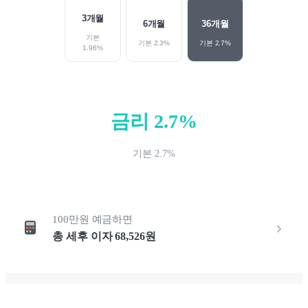
3
개월
6
개월
36
개월
기본
기본
2.3
%
기본
2.7
%
1.96
%
금리
2.7
%
기본
2.7
%
100만원
예금하면
총 세후 이자
68,526
원