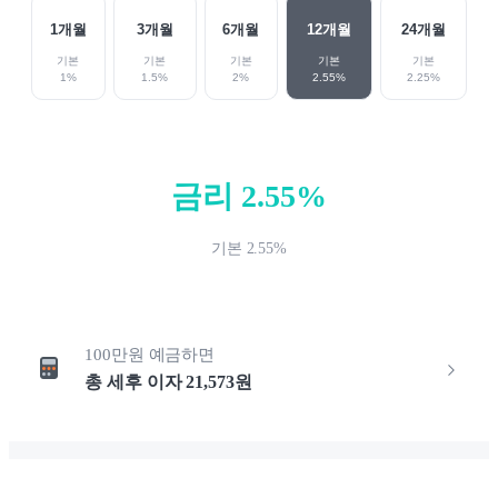
1
개월
3
개월
6
개월
12
개월
24
개월
기본
기본
기본
기본
기본
1
%
1.5
%
2
%
2.55
%
2.25
%
금리
2.55
%
기본
2.55
%
100만원
예금하면
총 세후 이자
21,573
원