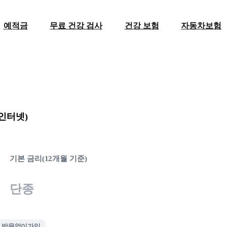
예적금
무료 건강 검사
건강 보험
자동차보험
인터넷)
기본 금리(12개월 기준)
단종
방문없이가입