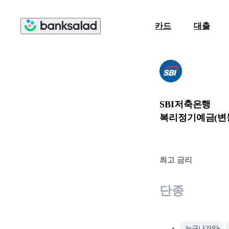
카드
대출
SBI저축은행
복리정기예금(변
최고 금리
단종
누구나가입