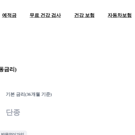
예적금
무료 건강 검사
건강 보험
자동차보험
동금리)
기본 금리(36개월 기준)
단종
방문없이가입