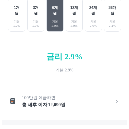
1
개
3
개
6
개
12
개
24
개
36
개
월
월
월
월
월
월
기본
기본
기본
기본
기본
기본
1.2
%
1.3
%
2.9
%
2.9
%
2.9
%
2.4
%
금리
2.9
%
기본
2.9
%
100만원
예금하면
총 세후 이자
12,099
원