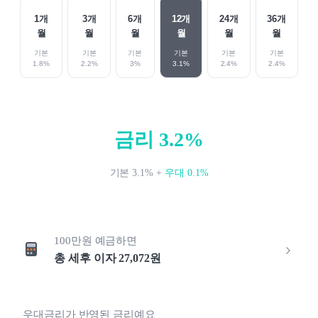
1
개
3
개
6
개
12
개
24
개
36
개
월
월
월
월
월
월
기본
기본
기본
기본
기본
기본
1.8
%
2.2
%
3
%
3.1
%
2.4
%
2.4
%
금리
3.2
%
기본
3.1
%
+
우대
0.1
%
100만원
예금하면
총 세후 이자
27,072
원
우대금리가 반영된 금리예요