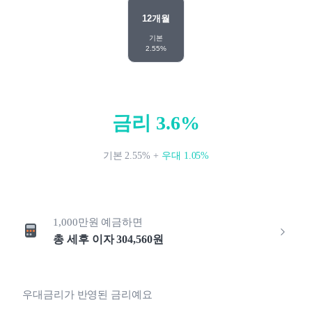
12
개월
기본
2.55
%
금리
3.6
%
기본
2.55
%
+
우대
1.05
%
1,000만원
예금하면
총 세후 이자
304,560
원
우대금리가 반영된 금리예요