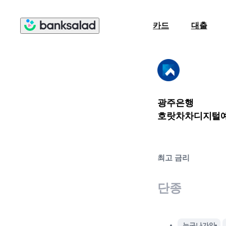
카드
대출
광주은행
호랏차차디지털
최고 금리
단종
누구나가입