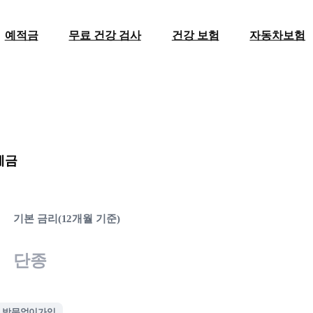
예적금
무료 건강 검사
건강 보험
자동차보험
예금
기본 금리(12개월 기준)
단종
방문없이가입