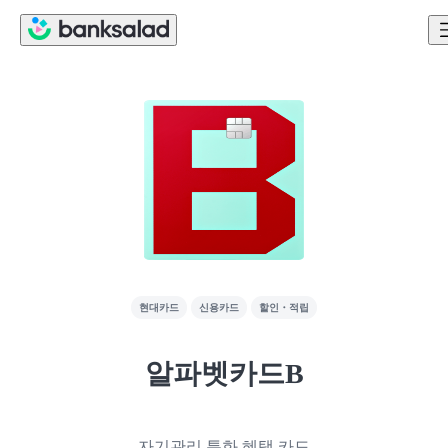
현대카드
신용카드
할인・적립
알파벳카드B
자기관리 특화 혜택 카드