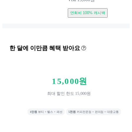
연회비 100% 캐시백
0
1
한 달에 이만큼 혜택 받아요
2
3
0
4
1
5
,
0
0
0
원
2
6
1
1
최대 할인 한도 15,000원
3
7
2
2
4
8
3
3
1만원
뷰티 + 헬스 + 패션
5천원
커피전문점 + 편의점 + 대중교통
5
9
4
4
6
5
5
0