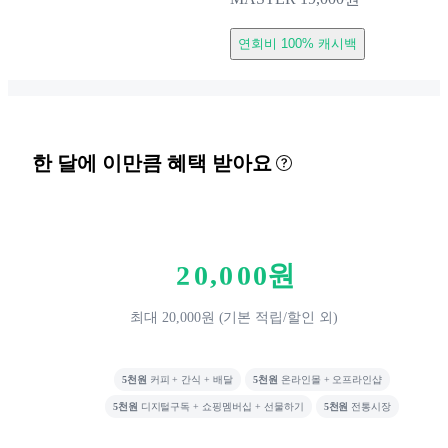
연회비 100% 캐시백
한 달에 이만큼 혜택 받아요
0
1
2
0
,
0
0
0
원
3
1
1
1
최대 20,000원 (기본 적립/할인 외)
4
2
2
2
5
3
3
3
5천원
커피 + 간식 + 배달
5천원
온라인몰 + 오프라인샵
6
4
4
4
5천원
디지털구독 + 쇼핑멤버십 + 선물하기
5천원
전통시장
7
5
5
5