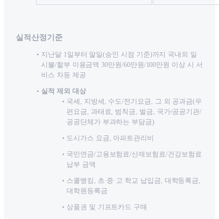
실적산정기준
지난달 1일부터 말일(승인 시점 기준)까지 국내외 일
시불/할부 이용금액 30만원/60만원/100만원 이상 시 서
비스 차등 제공
실적 제외 대상
국세, 지방세, 수도/전기요금, 그 외 공과금(우
편요금, 과태료, 범칙금, 벌금, 국가/공공기관/
공공단체가 부과하는 부담금)
도시가스 요금, 아파트관리비
국민연금/고용보험료/산재보험료/건강보험료
납부 금액
스쿨뱅킹, 초·중·고 학교 납입금, 대학등록금,
대학원등록금
상품권 및 기프트카드 구매