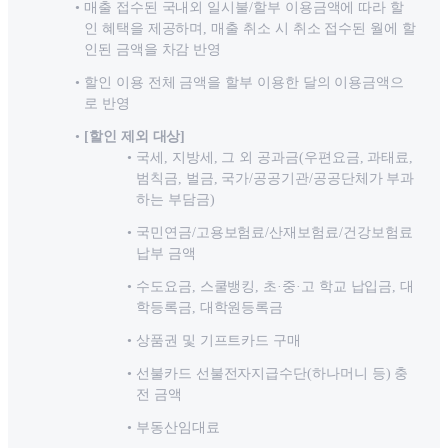
매출 접수된 국내외 일시불/할부 이용금액에 따라 할
인 혜택을 제공하며, 매출 취소 시 취소 접수된 월에 할
인된 금액을 차감 반영
할인 이용 전체 금액을 할부 이용한 달의 이용금액으
로 반영
[할인 제외 대상]
국세, 지방세, 그 외 공과금(우편요금, 과태료,
범칙금, 벌금, 국가/공공기관/공공단체가 부과
하는 부담금)
국민연금/고용보험료/산재보험료/건강보험료
납부 금액
수도요금, 스쿨뱅킹, 초·중·고 학교 납입금, 대
학등록금, 대학원등록금
상품권 및 기프트카드 구매
선불카드 선불전자지급수단(하나머니 등) 충
전 금액
부동산임대료