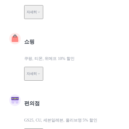
자세히
쇼핑
쿠팡, 티몬, 위메프 10% 할인
자세히
편의점
GS25, CU, 세븐일레븐, 올리브영 5% 할인