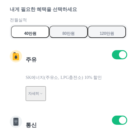
9
6
6
6
7
7
7
내게 필요한 혜택을 선택하세요
0
8
8
8
전월실적
9
9
9
40만원
80만원
120만원
0
0
0
주유
SK에너지(주유소, LPG충전소) 10% 할인
자세히
통신