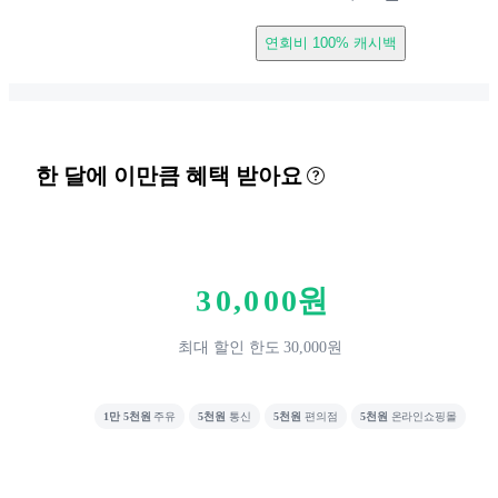
연회비 100% 캐시백
한 달에 이만큼 혜택 받아요
0
1
2
3
0
,
0
0
0
원
4
1
1
1
최대 할인 한도 30,000원
5
2
2
2
6
3
3
3
1만 5천원
주유
5천원
통신
5천원
편의점
5천원
온라인쇼핑몰
7
4
4
4
8
5
5
5