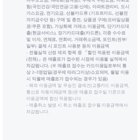
하수도요금, 과태료(범칙금), 우체국 우편요금, 사회보
험(국민건강/국민연금/고용/산재), 아파트관리비, 도시
가스요금, 전기요금, 선불카드류 (기프트카드, 선불전
자지급수단 등) 구매 및 충전, 상품권 구매(모바일상품
권/쿠폰 포함), 가상화폐 거래소 이용금액, 단기카드대
출(현금서비스), 장기카드대출(카드론), 각종 수수료
및 이자, 연체료, 연회비, 거래취소금액, 포인트(전부/
일부) 결제 시 포인트 사용분 등의 이용금액
- 전월실적 산정 제외 항목 중 「할인 적용된 이용금액
(전체)」은 매출표가 접수된 시점에 이용월 실적에서
차감됩니다. (※ 매출표 접수는 카드이용일로부터 통
상 2~3영업일(경우에 따라그이상)소요되며, 월말 이용
시 익월에 매출표가 접수되는 경우가 있음)
- 해외 이용금액 및 무승인 결제건(교통카드 이용금액,
통신료 자동이체금액 등)은 매출표 접수일 기준으로
이용금액에 합산 적용됩니다.
- 매출취소 발생 시 취소 매출표 접수월 이용금액에서
차감됩니다.