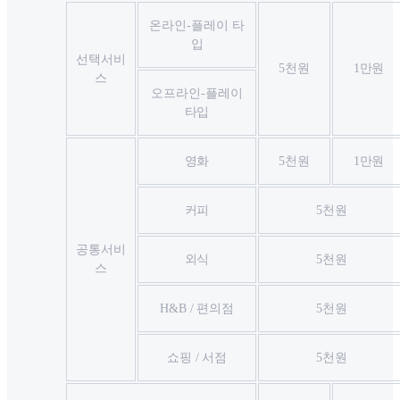
온라인-플레이 타
입
선택서비
5천원
1만원
스
오프라인-플레이
타입
영화
5천원
1만원
커피
5천원
공통서비
외식
5천원
스
H&B / 편의점
5천원
쇼핑 / 서점
5천원