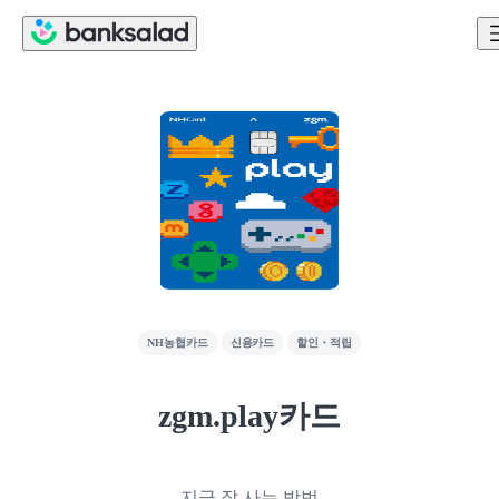
NH농협카드
신용카드
할인・적립
zgm.play카드
지금 잘 사는 방법