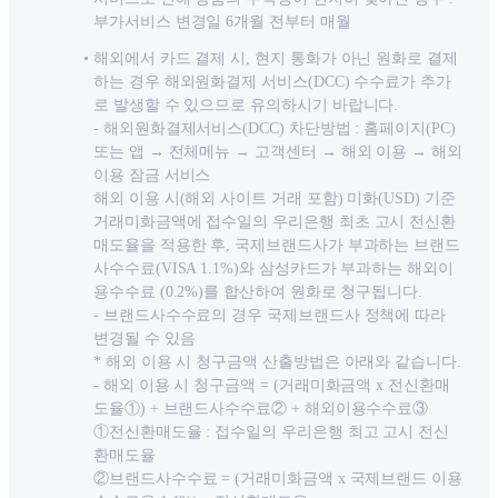
부가서비스 변경일 6개월 전부터 매월
해외에서 카드 결제 시, 현지 통화가 아닌 원화로 결제
하는 경우 해외원화결제 서비스(DCC) 수수료가 추가
로 발생할 수 있으므로 유의하시기 바랍니다.
- 해외원화결제서비스(DCC) 차단방법 : 홈페이지
(PC)
또는
앱
→
전체메뉴
→
고객센터
→
해외
이용
→
해외
이용
잠금
서비스
해외 이용 시(해외 사이트 거래 포함) 미화(USD) 기준
거래미화금액에 접수일의 우리은행 최초 고시 전신환
매도율을 적용한 후, 국제브랜드사가 부과하는 브랜드
사수수료(VISA 1.1%)와 삼성카드가 부과하는 해외이
용수수료 (0.2%)를 합산하여 원화로 청구됩니다.
- 브랜드사수수료의 경우 국제브랜드사 정책에 따라
변경될 수 있음
* 해외 이용 시 청구금액 산출방법은 아래와 같습니다.
- 해외 이용 시 청구금액 = (거래미화금액 x 전신환매
도율①) + 브랜드사수수료② + 해외이용수수료③
①전신환매도율 : 접수일의 우리은행 최고 고시 전신
환매도율
②브랜드사수수료 = (거래미화금액 x 국제브랜드 이용