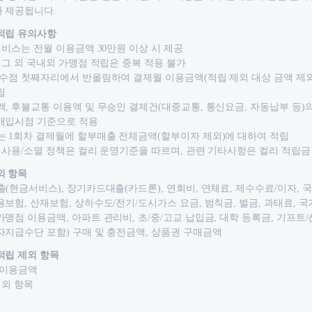
 제공됩니다.
적립 유의사항
 서비스는 전월 이용금액 30만원 이상 시 제공
과 그 외 국내외 가맹점 적립은 중복 적용 불가
소수점 첫째자리에서 반올림하여 결제월 이용금액(적립 제외 대상 금액 제외)
립
액, 후불교통 이용액 및 무승인 결제건(대중교통, 통신요금, 자동납부 등)
매입시점 기준으로 적용
는 1회차 결제월에 할부매출 전체금액(할부이자 제외)에 대하여 적립
금 사용/소멸 정책은 컬리 운영기준을 따르며, 관련 기타사항은 컬리 적립금
외 항목
출(현금서비스), 장기카드대출(카드론), 연회비, 연체료, 제수수료/이자, 국
용보험, 산재보험, 상하수도/전기/도시가스 요금, 범칙금, 벌금, 과태료, 
가맹점 이용금액, 아파트 관리비, 초/중/고교 납입금, 대학 등록금, 기프트
자지급수단 포함) 구매 및 충전금액, 상품권 구매금액
적립 제외 항목
 이용금액
제외 항목