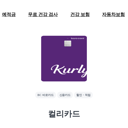
예적금
무료 건강 검사
건강 보험
자동차보험
BC 바로카드
신용카드
할인・적립
컬리카드