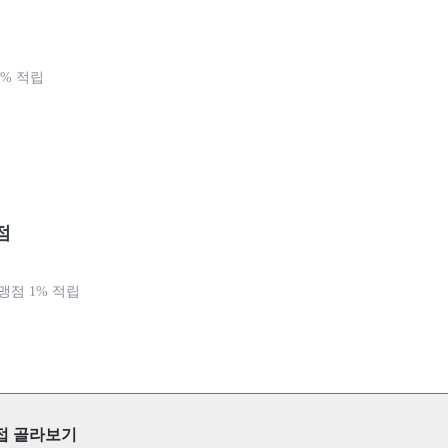
2% 적립
점
맹점 1% 적립
접 골라보기