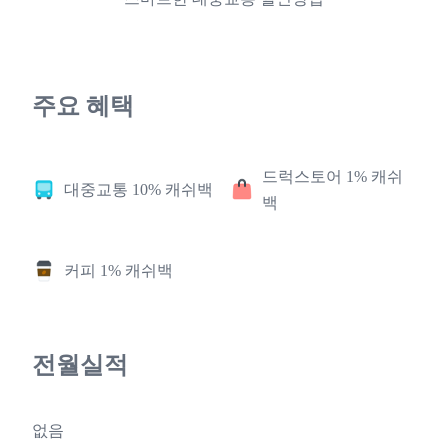
주요 혜택
드럭스토어 1% 캐쉬
대중교통 10% 캐쉬백
백
커피 1% 캐쉬백
전월실적
없음