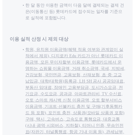
한 달 동안 이용한 금액이 다음 달에 결제되는 결제 건
은(이동통신 등) 롯데카드에 접수되는 일자를 기준으
로 실적에 포함됩니다.
이용 실적 산정 시 제외 대상
학원, 유치원 이용금액(혜택 적용 여부와 관계없이 실
적에서 제외), 디지로카 Edu 카드가 아닌 롯데카드 이
용금액, 모든 무이자할부 이용금액, 롯데카드에서 운
영하는 쇼핑몰 이용금액, 거래 취소금액, 국세, 지방세,
건강보험, 국민연금, 고용보험, 산재보험, 초·중·고교
납입금, 대학(대학원)등록금, LH·SH 공사 공공임대료,
부동산 임대료, 장애인 고용부담금, 도시가스요금, 전
기요금, 수도요금, 공과금, 아파트관리비, TV 수신료,
오토·스마트 캐시백 신청 이용금액, 오토 할부서비스
이용금액, 기프트·선불카드 충전 및 구매(기후동행카
드 등 포함), 포인트 충전, 상품권(모바일 상품권 포함)
구매, 택시, 고속버스, 고속도로 통행요금, 대중교통
(시내·광역·시외버스, 지하철), 티머니 인증, 무승인전
표(자판기, 터널통행료, 항공 기내 이용 등), 관세납부,