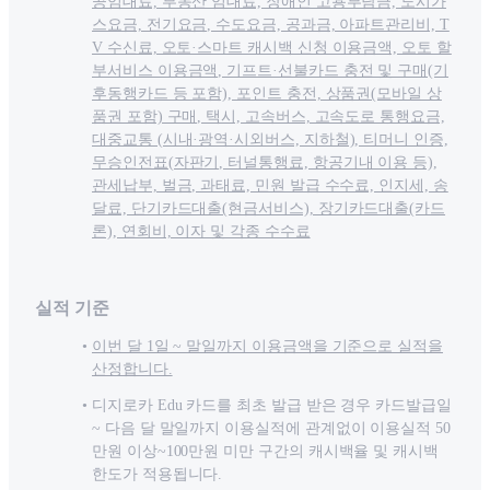
공임대료, 부동산 임대료, 장애인 고용부담금, 도시가
스요금, 전기요금, 수도요금, 공과금, 아파트관리비, T
V 수신료, 오토·스마트 캐시백 신청 이용금액, 오토 할
부서비스 이용금액, 기프트·선불카드 충전 및 구매(기
후동행카드 등 포함), 포인트 충전, 상품권(모바일 상
품권 포함) 구매, 택시, 고속버스, 고속도로 통행요금,
대중교통 (시내·광역·시외버스, 지하철), 티머니 인증,
무승인전표(자판기, 터널통행료, 항공기내 이용 등),
관세납부, 벌금, 과태료, 민원 발급 수수료, 인지세, 송
달료, 단기카드대출(현금서비스), 장기카드대출(카드
론), 연회비, 이자 및 각종 수수료
실적 기준
이번 달 1일 ~ 말일까지 이용금액을 기준으로 실적을
산정합니다.
디지로카 Edu 카드를 최초 발급 받은 경우 카드발급일
~ 다음 달 말일까지 이용실적에 관계없이 이용실적 50
만원 이상~100만원 미만 구간의 캐시백율 및 캐시백
한도가 적용됩니다.