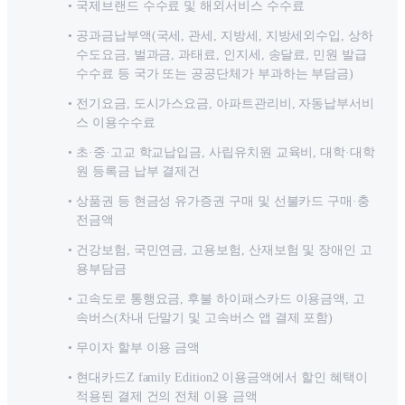
국제브랜드 수수료 및 해외서비스 수수료
공과금납부액(국세, 관세, 지방세, 지방세외수입, 상하
수도요금, 벌과금, 과태료, 인지세, 송달료, 민원 발급
수수료 등 국가 또는 공공단체가 부과하는 부담금)
전기요금, 도시가스요금, 아파트관리비, 자동납부서비
스 이용수수료
초·중·고교 학교납입금, 사립유치원 교육비, 대학·대학
원 등록금 납부 결제건
상품권 등 현금성 유가증권 구매 및 선불카드 구매·충
전금액
건강보험, 국민연금, 고용보험, 산재보험 및 장애인 고
용부담금
고속도로 통행요금, 후불 하이패스카드 이용금액, 고
속버스(차내 단말기 및 고속버스 앱 결제 포함)
무이자 할부 이용 금액
현대카드Z family Edition2 이용금액에서 할인 혜택이
적용된 결제 건의 전체 이용 금액