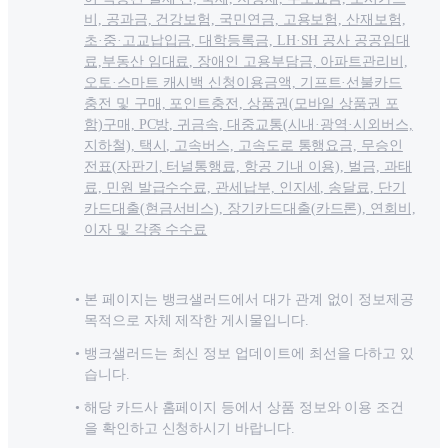
비, 공과금, 건강보험, 국민연금, 고용보험, 산재보험,
초·중·고교납입금, 대학등록금, LH·SH 공사 공공임대
료,부동산 임대료, 장애인 고용부담금, 아파트관리비,
오토·스마트 캐시백 신청이용금액, 기프트·선불카드
충전 및 구매, 포인트충전, 상품권(모바일 상품권 포
함)구매, PC방, 귀금속, 대중교통(시내·광역·시외버스,
지하철), 택시, 고속버스, 고속도로 통행요금, 무승인
전표(자판기, 터널통행료, 항공 기내 이용), 벌금, 과태
료, 민원 발급수수료, 관세납부, 인지세, 송달료, 단기
카드대출(현금서비스), 장기카드대출(카드론), 연회비,
이자 및 각종 수수료
본 페이지는 뱅크샐러드에서 대가 관계 없이 정보제공
목적으로 자체 제작한 게시물입니다.
뱅크샐러드는 최신 정보 업데이트에 최선을 다하고 있
습니다.
해당 카드사 홈페이지 등에서 상품 정보와 이용 조건
을 확인하고 신청하시기 바랍니다.