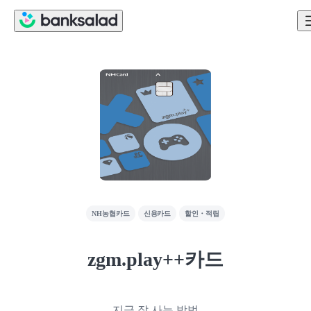
NH농협카드
신용카드
할인・적립
zgm.play++카드
지금 잘 사는 방법