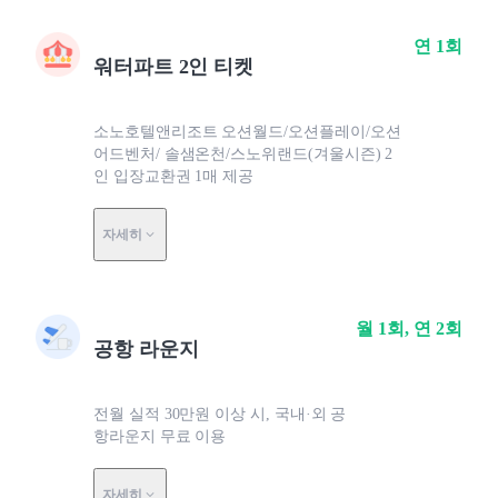
연 1회
워터파트 2인 티켓
소노호텔앤리조트 오션월드/오션플레이/오션
어드벤처/ 솔샘온천/스노위랜드(겨울시즌) 2
인 입장교환권 1매 제공
자세히
월 1회, 연 2회
공항 라운지
전월 실적 30만원 이상 시, 국내·외 공
항라운지 무료 이용
자세히