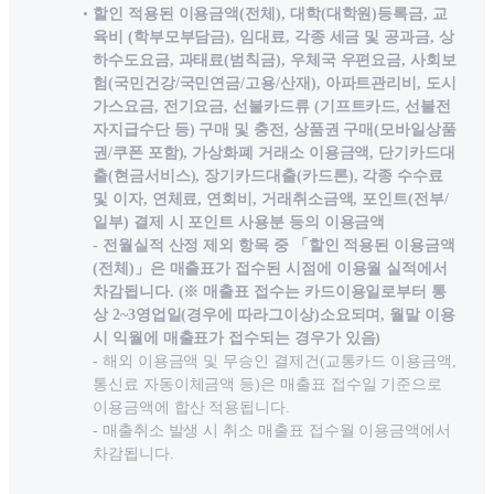
할인 적용된 이용금액(전체), 대학(대학원)등록금, 교
육비 (학부모부담금), 임대료, 각종 세금 및 공과금, 상
하수도요금, 과태료(범칙금), 우체국 우편요금, 사회보
험(국민건강/국민연금/고용/산재), 아파트관리비, 도시
가스요금, 전기요금, 선불카드류 (기프트카드, 선불전
자지급수단 등) 구매 및 충전, 상품권 구매(모바일상품
권/쿠폰 포함), 가상화폐 거래소 이용금액, 단기카드대
출(현금서비스), 장기카드대출(카드론), 각종 수수료
및 이자, 연체료, 연회비, 거래취소금액, 포인트(전부/
일부) 결제 시 포인트 사용분 등의 이용금액
- 전월실적 산정 제외 항목 중 「할인 적용된 이용금액
(전체)」은 매출표가 접수된 시점에 이용월 실적에서
차감됩니다. (※ 매출표 접수는 카드이용일로부터 통
상 2~3영업일(경우에 따라그이상)소요되며, 월말 이용
시 익월에 매출표가 접수되는 경우가 있음)
- 해외 이용금액 및 무승인 결제건(교통카드 이용금액,
통신료 자동이체금액 등)은 매출표 접수일 기준으로
이용금액에 합산 적용됩니다.
- 매출취소 발생 시 취소 매출표 접수월 이용금액에서
차감됩니다.