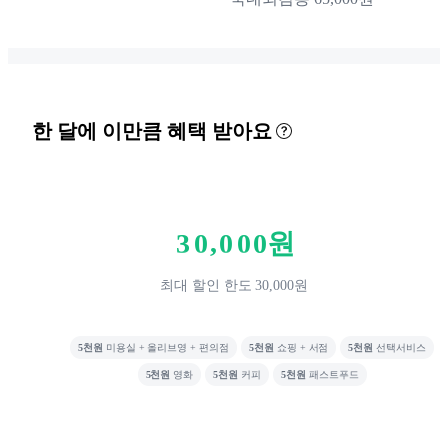
한 달에 이만큼 혜택 받아요
0
1
2
3
0
,
0
0
0
원
4
1
1
1
최대 할인 한도 30,000원
5
2
2
2
6
3
3
3
5천원
미용실 + 올리브영 + 편의점
5천원
쇼핑 + 서점
5천원
선택서비스
7
4
4
4
5천원
영화
5천원
커피
5천원
패스트푸드
8
5
5
5
9
6
6
6