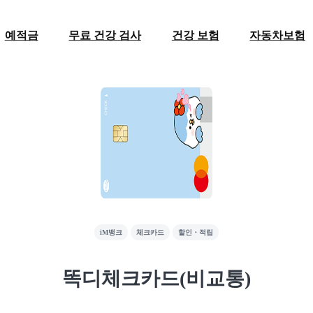
예적금
무료 건강 검사
건강 보험
자동차보험
iM뱅크
체크카드
할인・적립
똑디체크카드(비교통)