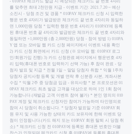
- 010PAY 체크카드 발급 시 예상되는 체크카드 끝 번호 4자리
를 맞추면 최대 2천만원 지급 - 이벤트 기간: 2021.7.20 ~ 예산
소진시 - 당첨 조건 및 경품 * 010PAY 체크카드 신청 시 입력한
행운 번호 4자리가 발급받은 체크카드 끝 번호 4자리와 동일하
면 1,000만원 당첨 * 입력한 행운 번호 4자리가 010PAY에 등록
된 휴대폰 번호 끝 4자리와 발급받은 체크카드 끝 번호 4자리와
동일하면 +1,000만원 (총 2,000만원) 당첨 - 참여 방법 1) 010PA
Y 앱 또는 모바일 웹 카드 신청 페이지에서 이벤트 내용 확인
2) 카드 신청 화면에서 카드 신청 (※ 모바일 웹: 010PAY 로그
인/회원가입 진행) 3) 카드 신청완료 페이지에서 행운번호 4자
리 입력(휴대폰 번호로 입력하기 선택 가능) 후 참여 완료 - 당
첨자 발표 및 지급 * 전월 1일 ~ 말일 당첨자 취합 * 익월 1주차
당첨자 공지사항 등록 및 개별 연락 후 신분증 사본, 계좌사본
수집 * 익월 2주 중 당첨금 입금 - 유의사항 * 본 프로모션은 01
0PAY 체크카드 최초 발급 고객을 대상으로 하며 1인 1회 참여
가능합니다.(재발급 고객 이벤트 참여 불가) * 본인 명의의 010
PAY 계정 및 체크카드 신청자만 참여가 가능하며 타인명의로
참여 시 당첨이 취소됩니다. * 당첨자 발표일 기준 010PAY 회
원 유지 및 사용 가능한 상태의 카드 보유자에 한해 이벤트 당
첨이 인정됩니다.(카드 해지 또는 010PAY 회원 탈퇴 시 당첨 취
소) * 체크카드 신청 전 010PAY에 등록된 휴대폰 번호만 더블
찬스가 인정되며 체크카드 신청 후 010PAY에 등록된 휴대폰