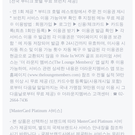
[전국 부티크 호텔 무료 브런치 제공]
- 연 1회 제공 * 부티크 호텔 레스토랑에서 주문 전 이용권 제시
* 브런치 서비스 이용 가능여부 확인 후 지정된 메뉴 무료 제공
※ 이용방법 : 회원가입 ▶ 로그인 ▶ 신용/체크카드 ▶ 카드등
록(최초 1회만 등록) ▶ 이용권 받기 ▶ 이용권 발급 확인 ▶ 각
서비스 이용 ※ 발급된 각 이용권은 ‘마이페이지 이용권 보관
함＇에 자동 저장되어 발급 후 24시간까지 유효하며, 미사용 시
자동 취소 및 이용 가능 횟수 자동 복구 ※ 발급된 각 이용권은
현금으로 교환되지 않음 ※ Hole In:WON 골프 프리미엄 서비
스는 ‘더 라운지 멤버스(The Lounge Members)’ 앱 설치 후 이용
가능하며, 서비스 관련 상세한 내용은 더라운지멤버스 앱 또는
홈페이지 (www.theloungemembers.com) 참조 ※ 전월 실적 50만
원 이상 시 무료 제공 (단, 카드수령 등록일(사용개시일 포함)
로부터 다음달 말일까지는 국내 가맹점 50만원 이상 이용 시 그
다음날로부터 무료 제공) ※ 더라운지멤버스 고객센터 : ☎ 02-
2664-7436
[MasterCard Platinum 서비스]
- 본 상품은 선택하신 브랜드에 따라 MasterCard Platinum 서비
스가 제공되며, 별도의 국제브랜드사 서비스 안내장을 참조하
시기 바랍니다. - 국제브랜드사에서 제공하는 서비스는 우리카