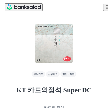
우리카드
신용카드
할인・적립
KT 카드의정석 Super DC
카드의 정석