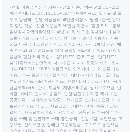
<전월 이용금액 산정 기준> - 전월 이용금액은 전월 1일~말일
까지 현대카드 DIGITAL LOVER(본인+하이패스) 일시불 및 할
부 이용금액 - 전월 이용금액 50만원 이상 시 당월 1일~말일까
지 할인 적용 - 전월 이용금액 50만원 미만 시 할인 제외 - 할부,
일부결제금액이월약정(리볼빙) 이용 시 최초 결제일자에 실적
포함 - 최초 신규 발급 시 발급월 기준, 다음 달 이용건까지는
전월 이용금액 50만원 미만도 서비스 제공 - 전표매입 지연, 매
출 취소의 경우 이용금액 합산 금액이 달라질 수 있음 <전월 이
용금액 합산 제외 기준> - 장기카드대출(카드론), 단기카드대
출(현금서비스), 연회비, 제수수료, 이자 이용금액 제외 - 현대
카드 DIGITAL LOVER 이용금액만 인정되며, 그 외 모든 카드
이용금액은 합산 제외 <할인 제외 대상> - 장기카드대출(카드
론), 단기카드대출(현금서비스), 연회비, 제수수료, 이자 - 공과
금납부액(국세, 관세, 지방세, 지방세외수입, 상하수도요금, 벌
과금, 과태료, 인지세, 송달료, 민원 발급수수료 등 국가 또는
공공단체가 부과하는 부담금) - 전기요금, 도시가스요금, 아파
트관리비 - 초·중·고교 학교납입금, 대학·대학원 등록금 납부
결제건, 자동납부서비스 이용수수료 - 상품권 등 현금성 유가
증권 구매 및 선불카드 구매·충전금액 - 건강보험, 국민연금, 고
용보험, 산재보험 및 장애인 고용부담금 - 고속도로 통행요금,
고속버스(차내 단말기 및 고속버스 앱 결제 포함), 하이패스 -