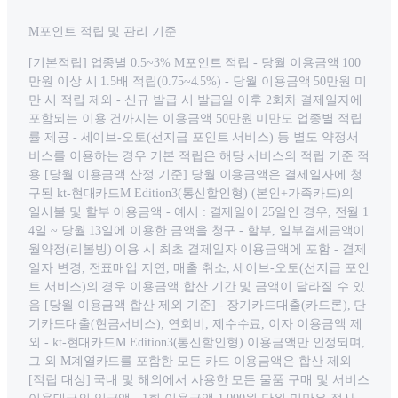
M포인트 적립 및 관리 기준
[기본적립] 업종별 0.5~3% M포인트 적립 - 당월 이용금액 100
만원 이상 시 1.5배 적립(0.75~4.5%) - 당월 이용금액 50만원 미
만 시 적립 제외 - 신규 발급 시 발급일 이후 2회차 결제일자에
포함되는 이용 건까지는 이용금액 50만원 미만도 업종별 적립
률 제공 - 세이브-오토(선지급 포인트 서비스) 등 별도 약정서
비스를 이용하는 경우 기본 적립은 해당 서비스의 적립 기준 적
용 [당월 이용금액 산정 기준] 당월 이용금액은 결제일자에 청
구된 kt-현대카드M Edition3(통신할인형) (본인+가족카드)의
일시불 및 할부 이용금액 - 예시 : 결제일이 25일인 경우, 전월 1
4일 ~ 당월 13일에 이용한 금액을 청구 - 할부, 일부결제금액이
월약정(리볼빙) 이용 시 최초 결제일자 이용금액에 포함 - 결제
일자 변경, 전표매입 지연, 매출 취소, 세이브-오토(선지급 포인
트 서비스)의 경우 이용금액 합산 기간 및 금액이 달라질 수 있
음 [당월 이용금액 합산 제외 기준] - 장기카드대출(카드론), 단
기카드대출(현금서비스), 연회비, 제수수료, 이자 이용금액 제
외 - kt-현대카드M Edition3(통신할인형) 이용금액만 인정되며,
그 외 M계열카드를 포함한 모든 카드 이용금액은 합산 제외
[적립 대상] 국내 및 해외에서 사용한 모든 물품 구매 및 서비스