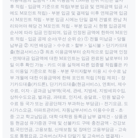
이용대금의 입금액 - 1회 이용금액 1,000원 단위 미만은 절사
후 적립 - 입금액 기준으로 적립(부분 입금 및 연체금액 입금 시
에도 M포인트 적립) - 부분 입금 및 결제일 이후 연체금액 입금
시 M포인트 적립 - 부분 입금 시에는 단일 결제 건별로 완납 처
리되어야 해당 건 M포인트 적립 - 부분 입금 시 현행 입금공제
순서에 따라 입금 인정되며, 입금 인정된 금액에 한하여 M포인
트 적립 - 입금 공제 순서(우선 순위 순) ① 전월 미납금 > 당월
납부금 ② 지연 배상금 > 수수료 > 할부 > 일시불 > 단기카드대
출(현금서비스) ③ 최초 이용금액부터 순차적으로 입금액 인정
- 연체대금 입금액에 대한 M포인트는 입금 완료된 날로부터 10
일 이후 확인 가능 - 카드 이용 실적에 따른 업종별 적립률은 카
드 이용일 기준으로 적용 - 부분 무이자할부 이용 시 수수료 납
부 개월에 대한 이용금액에 한해 포인트 적립 [적립 제외] - 장
기카드대출(카드론), 단기카드대출(현금서비스), 연회비, 제수
수료, 이자 - 공과금 납부액(국세, 관세, 지방세, 지방세외수입,
상하수도요금, 벌과금, 과태료, 인지세, 송달료, - 민원 발급수
수료 등 국가 또는 공공단체가 부과하는 부담금) - 전기요금, 도
시가스요금, 아파트관리비, 자동납부서비스 이용수수료 - 초·
중·고교 학교납입금, 대학·대학원 등록금 납부 결제건 - 상품권
등 현금성 유가증권 구매 및 선불카드 구매·충전금액 - 건강보
험,국민연금, 고용보험, 산재보험 및 장애인 고용부담금 - 고속
도로 통행요금, 고속버스(차내 단말기 및 고속버스 앱결제) -