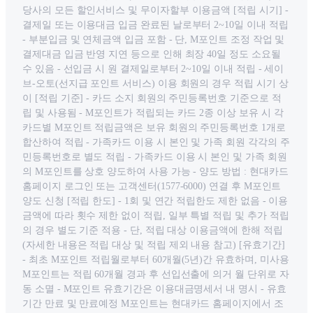
당사의 모든 할인서비스 및 무이자할부 이용금액 [적립 시기] -
결제일 또는 이용대금 입금 완료된 날로부터 2~10일 이내 적립
- 부분입금 및 연체금액 입금 포함 - 단, M포인트 조정 작업 및
결제대금 입금 반영 지연 등으로 인해 최장 40일 정도 소요될
수 있음 - 선입금 시 원 결제일로부터 2~10일 이내 적립 - 세이
브-오토(선지급 포인트 서비스) 이용 회원의 경우 적립 시기 상
이 [적립 기준] - 카드 소지 회원의 주민등록번호 기준으로 적
립 및 사용됨 - M포인트가 적립되는 카드 2종 이상 보유 시 각
카드별 M포인트 적립금액은 보유 회원의 주민등록번호 1개로
합산하여 적립 - 가족카드 이용 시 본인 및 가족 회원 각각의 주
민등록번호로 별도 적립 - 가족카드 이용 시 본인 및 가족 회원
의 M포인트를 상호 양도하여 사용 가능 - 양도 방법 : 현대카드
홈페이지 로그인 또는 고객센터(1577-6000) 연결 후 M포인트
양도 신청 [적립 한도] - 1회 및 연간 적립한도 제한 없음 - 이용
금액에 따라 횟수 제한 없이 적립, 일부 특별 적립 및 추가 적립
의 경우 별도 기준 적용 - 단, 적립 대상 이용금액에 한해 적립
(자세한 내용은 적립 대상 및 적립 제외 내용 참고) [유효기간]
- 최초 M포인트 적립월로부터 60개월(5년)간 유효하며, 미사용
M포인트는 적립 60개월 경과 후 선입선출에 의거 월 단위로 자
동 소멸 - M포인트 유효기간은 이용대금명세서 내 명시 - 유효
기간 만료 및 만료예정 M포인트는 현대카드 홈페이지에서 조