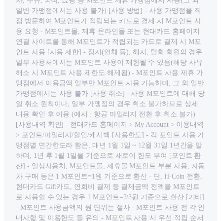
차, 주유, 외식, 쇼핑 등 M포인트 제휴 가맹점에서 사용(그 외
일반 가맹점에서는 사용 불가) [사용 방법] - 사용 가맹점을 직
접 방문하여 M포인트가 적립되는 카드로 결제 시 M포인트 사
용 요청 - M포인트몰, 제휴 온라인몰 또는 현대카드 홈페이지
연결 사이트를 통해 M포인트가 적립되는 카드로 결제 시 M포
인트 사용 [사용 제한] - 정지(연체 등), 해지, 탈회 회원의 경우
일부 사용처에서는 M포인트 사용이 제한될 수 있음(해당 사유
해소 시 M포인트 사용 제한도 해제됨) - M포인트 사용 제휴 가
맹점에서 이용금액 일부만 M포인트 사용 가능하며, 그 외 일반
가맹점에서는 사용 불가 [사용 취소] - 사용 M포인트에 대해 당
일 취소 원칙이나, 일부 가맹점의 경우 취소 불가하므로 상세
내용 확인 후 이용 (예시 : 항공 마일리지 전환 후 취소 불가)
[사용내역 확인] - 현대카드 홈페이지 > My Account > 이용내역
> 포인트/마일리지/할인/캐시백 [사용한도] - 각 포인트 사용 가
맹점별 연간한도라 함은, 매년 1월 1일 ~ 12월 31일 1년간을 말
하며, 1년 후 1월 1일을 기준으로 새로이 한도 부여 [포인트 환
산] - 일상사용처, M포인트몰, 제휴몰 M포인트 부분 사용, 자동
차 구매 등은 1 M포인트=1원 기준으로 환산 - 단, H-Coin 전환,
현대카드 Gift카드, 연회비 결제 등 결제금액 전액을 M포인트
로 사용할 수 있는 경우 1 M포인트=2/3원 기준으로 환산 [기타]
- M포인트 사용금액의 원 단위는 절사 - M포인트 사용 전 각 안
내사항 및 이용한도 등 유의 - M포인트 사용 시 우선 적립 순서