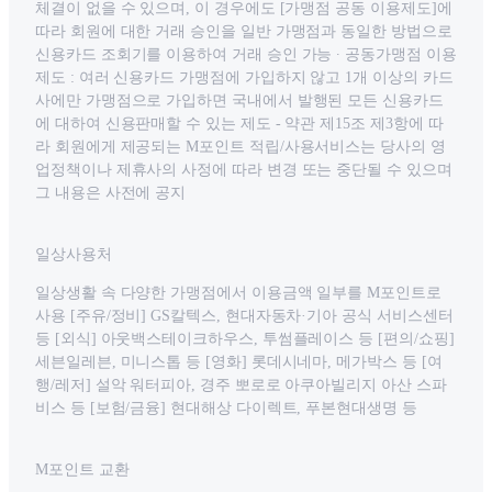
체결이 없을 수 있으며, 이 경우에도 [가맹점 공동 이용제도]에
따라 회원에 대한 거래 승인을 일반 가맹점과 동일한 방법으로
신용카드 조회기를 이용하여 거래 승인 가능 ∙ 공동가맹점 이용
제도 : 여러 신용카드 가맹점에 가입하지 않고 1개 이상의 카드
사에만 가맹점으로 가입하면 국내에서 발행된 모든 신용카드
에 대하여 신용판매할 수 있는 제도 - 약관 제15조 제3항에 따
라 회원에게 제공되는 M포인트 적립/사용서비스는 당사의 영
업정책이나 제휴사의 사정에 따라 변경 또는 중단될 수 있으며
그 내용은 사전에 공지
일상사용처
일상생활 속 다양한 가맹점에서 이용금액 일부를 M포인트로
사용 [주유/정비] GS칼텍스, 현대자동차·기아 공식 서비스센터
등 [외식] 아웃백스테이크하우스, 투썸플레이스 등 [편의/쇼핑]
세븐일레븐, 미니스톱 등 [영화] 롯데시네마, 메가박스 등 [여
행/레저] 설악 워터피아, 경주 뽀로로 아쿠아빌리지 아산 스파
비스 등 [보험/금융] 현대해상 다이렉트, 푸본현대생명 등
M포인트 교환