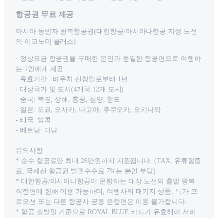
항공권 무료 제공
아시아 동반자 왕복항공권(대한항공/아시아나항공 지정 노선
의 이코노미 클래스)
· 정상요금 항공권을 구매한 본인과 동일한 항공편으로 여행하
는 1인에게 제공
· 유효기간 : 바우처 신청일로부터 1년
· 대상국가 및 도시(4개국 12개 도시)
- 중국: 북경, 상해, 홍콩, 심양, 청도
- 일본: 도쿄, 오사카, 나고야, 후쿠오카, 오키나와
- 태국: 방콕
- 베트남: 다낭
유의사항
* 순수 항공료만 최대 28만원까지 지원됩니다. (TAX, 유류할증
료, 국제선 항공권 발권수수료 7%는 본인 부담)
* 대한항공/아시아나항공이 운항하는 대상 노선의 출발 왕복
직항편에 한해 이용 가능하며, 여행사의 패키지 상품, 특가 프
로모션 또는 다른 항공사 공동 운항편은 이용 불가합니다.
* 항공 출발일 기준으로 ROYAL BLUE 카드가 유효해야 서비