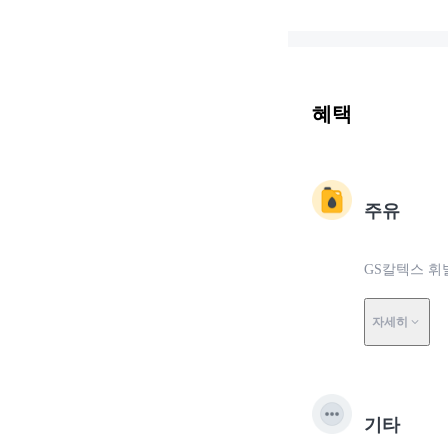
혜택
주유
GS칼텍스 휘
자세히
기타