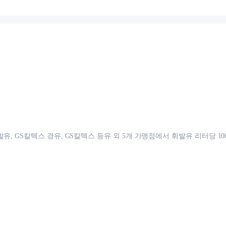
발유, GS칼텍스 경유, GS칼텍스 등유 외 5개 가맹점에서 휘발유 리터당 1