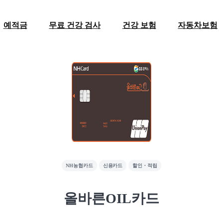
예적금
무료 건강 검사
건강 보험
자동차보험
NH농협카드
신용카드
할인・적립
올바른OIL카드