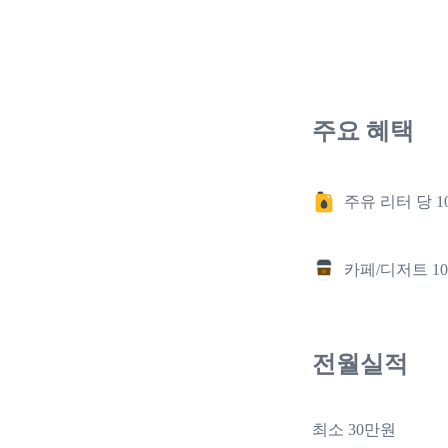
주요 혜택
주유 리터 당 1
카페/디저트 1
전월실적
최소 30만원