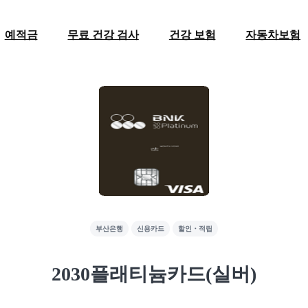
예적금
무료 건강 검사
건강 보험
자동차보험
부산은행
신용카드
할인・적립
2030플래티늄카드(실버)