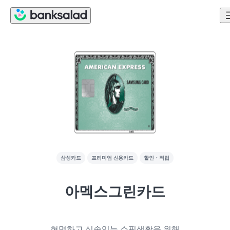
삼성카드
프리미엄 신용카드
할인・적립
아멕스그린카드
현명하고 실속있는 쇼핑생활을 위해