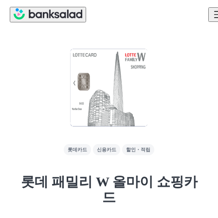
롯데카드
신용카드
할인・적립
롯데 패밀리 W 올마이 쇼핑카
드