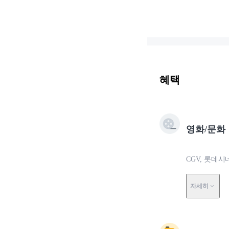
혜택
영화/문화
CGV, 롯데
자세히