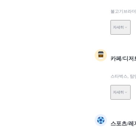
불고기브라더스
자세히
카페/디저
스타벅스, 탐
자세히
스포츠/레