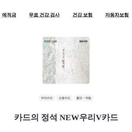
예적금
무료 건강 검사
건강 보험
자동차보험
우리카드
신용카드
할인・적립
카드의 정석 NEW우리V카드