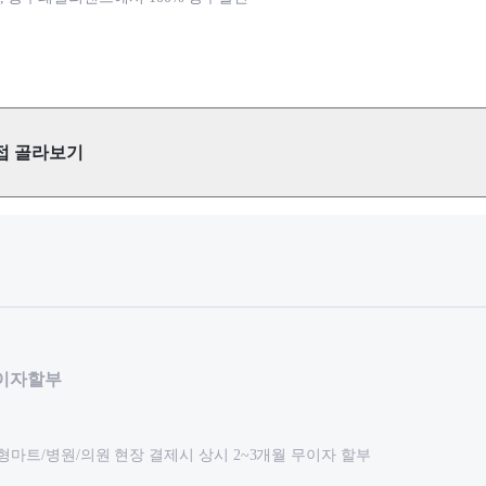
접 골라보기
무이자할부
대형마트/병원/의원 현장 결제시 상시 2~3개월 무이자 할부