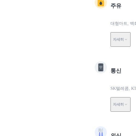
주유
대형마트, 백
자세히
통신
SK텔레콤, K
자세히
외식