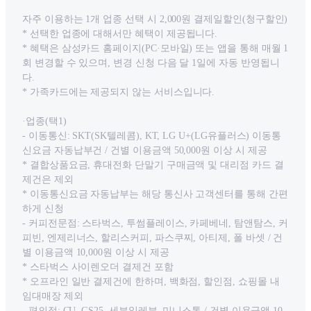
자주 이용하는 1개 업종 선택 시 2,000원 결제일할인(청구할인)
* 선택한 업종에 대해서만 혜택이 제공됩니다.
* 혜택은 삼성카드 홈페이지(PC·모바일) 또는 앱을 통해 매월 1
회 변경할 수 있으며, 변경 신청 다음 달 1일에 자동 반영됩니
다.
* 가족카드에는 제공되지 않는 서비스입니다.
·업종(택1)
- 이동통신: SKT(SK텔레콤), KT, LG U+(LG유플러스) 이동통
신요금 자동납부건 / 건별 이용금액 50,000원 이상 시 제공
* 결합상품요금, 휴대전화 단말기 구매금액 및 대리점 카드 결
제건은 제외
* 이동통신요금 자동납부는 해당 통신사 고객센터를 통해 간편
하게 신청
- 커피전문점: 스타벅스, 투썸플레이스, 카페베네, 탐앤탐스, 커
피빈, 엔제리너스, 할리스커피, 파스쿠찌, 아티제, 폴 바셋 / 건
별 이용금액 10,000원 이상 시 제공
* 스타벅스 사이렌오더 결제건 포함
* 오프라인 일반 결제건에 한하며, 백화점, 할인점, 쇼핑몰 내
임대매장 제외
- 편의점: CU, GS25, 세븐일레븐, 미니스톱 / 건별 이용금액 10,