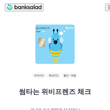
우리카드
체크카드
할인・적립
썸타는 위비프렌즈 체크
국내외 카드혜택을 SUM하다