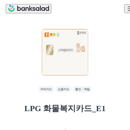
우리카드
신용카드
할인・적립
LPG 화물복지카드_E1
-