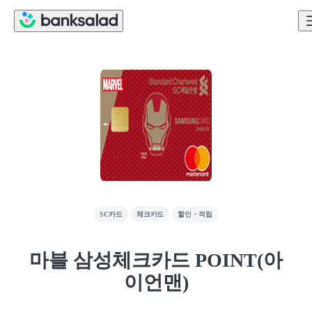
SC카드
체크카드
할인・적립
마블 삼성체크카드 POINT(아
이언맨)