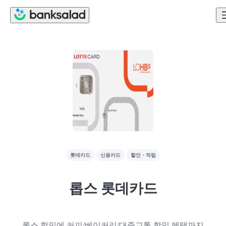
롯데카드
신용카드
할인・적립
롭스 롯데카드
롭스 할인에 커피/베이커리/대중교통 할인 혜택까지