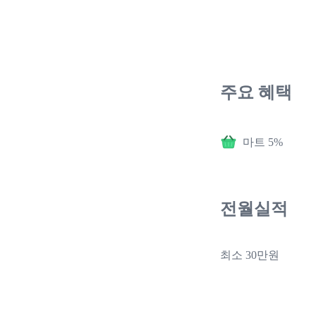
주요 혜택
마트 5%
전월실적
최소 30만원