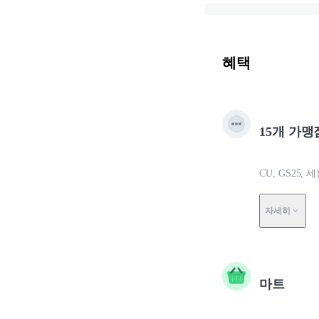
혜택
15개 가맹
CU, GS25
자세히
마트