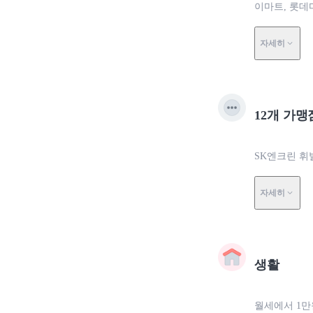
이마트, 롯데
자세히
12개 가맹
SK엔크린 휘발
자세히
생활
월세에서 1만