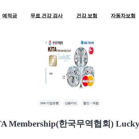
예적금
무료 건강 검사
건강 보험
자동차보험
IBK기업은행
신용카드
할인・적립
TA Membership(한국무역협회) Lucky