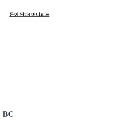
돈이 된다! 머니피드
 BC