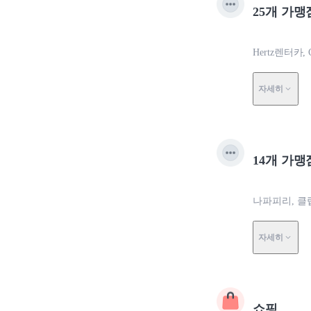
25개 가맹
Hertz렌터카
자세히
14개 가맹
나파피리, 클
자세히
쇼핑