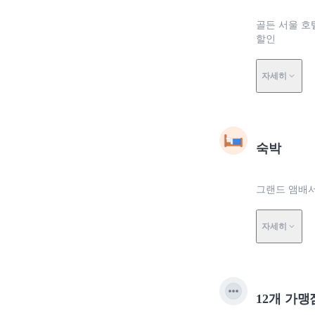
골든 서울 호
할인
자세히
숙박
그랜드 앰배서
자세히
12개 가맹