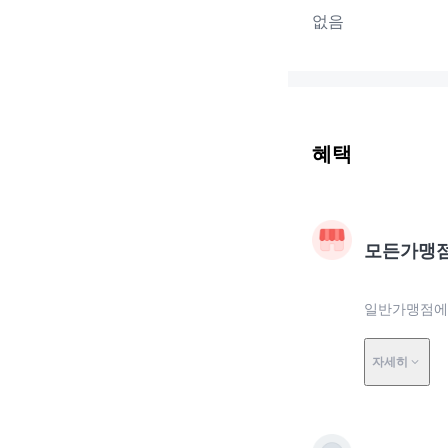
없음
혜택
모든가맹
일반가맹점에
자세히