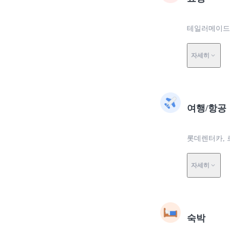
테일러메이드 
자세히
여행/항공
롯데렌터카, 
자세히
숙박