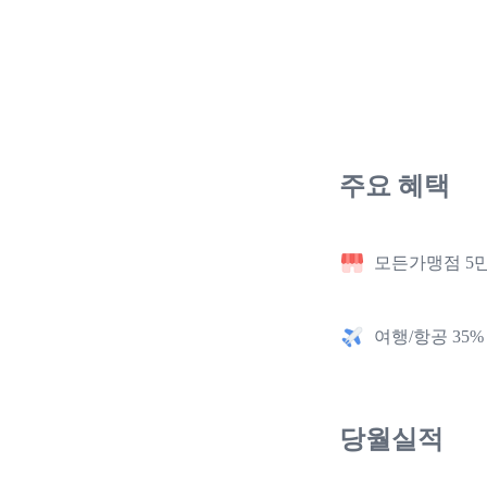
주요 혜택
모든가맹점 5
여행/항공 35%
당월실적